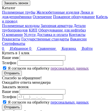
Заказать звонок
Каталог
Полимерные трубы
Железобетонные изделия
Люки и
дождеприёмники
Освещение
Пожарное оборудование
Кабель
и провод
Полимерные колодцы
Запорная арматура
Детали
трубопроводов
КИП
Оборудование для нефтебаз
О компании
Услуги
Доставка и оплата
Контакты
Реквизиты
Государственные стандарты
Вакансии
Сертификаты
0
Избранное
0
Сравнение
Корзина
Войти
Купить в 1 клик
Ваше имя
Телефон
Я согласен на обработку
персональных данных
Отправить
Спасибо за обращение!
Ожидайте ответа менеджера
Заказать звонок
Ваше имя
Телефон
Я согласен на обработку
персональных данных
Отправить