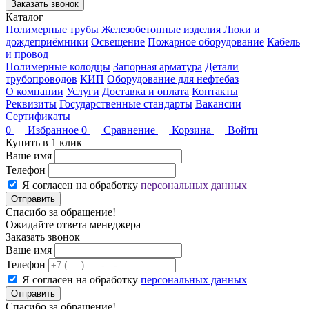
Заказать звонок
Каталог
Полимерные трубы
Железобетонные изделия
Люки и
дождеприёмники
Освещение
Пожарное оборудование
Кабель
и провод
Полимерные колодцы
Запорная арматура
Детали
трубопроводов
КИП
Оборудование для нефтебаз
О компании
Услуги
Доставка и оплата
Контакты
Реквизиты
Государственные стандарты
Вакансии
Сертификаты
0
Избранное
0
Сравнение
Корзина
Войти
Купить в 1 клик
Ваше имя
Телефон
Я согласен на обработку
персональных данных
Отправить
Спасибо за обращение!
Ожидайте ответа менеджера
Заказать звонок
Ваше имя
Телефон
Я согласен на обработку
персональных данных
Отправить
Спасибо за обращение!