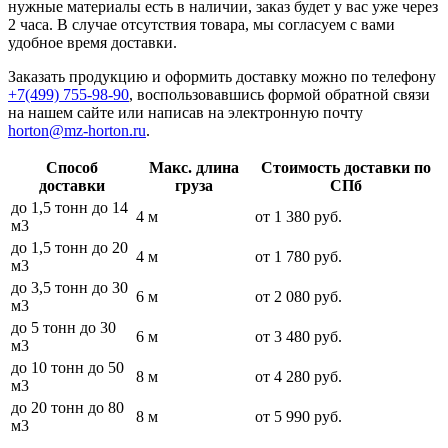
нужные материалы есть в наличии, заказ будет у вас уже через
2 часа. В случае отсутствия товара, мы согласуем с вами
удобное время доставки.
Заказать продукцию и оформить доставку можно по телефону
+7(499) 755-98-90
, воспользовавшись формой обратной связи
на нашем сайте или написав на электронную почту
horton@mz-horton.ru
.
Способ
Макс. длина
Стоимость доставки по
доставки
груза
СПб
до 1,5 тонн до 14
4 м
от 1 380 руб.
м3
до 1,5 тонн до 20
4 м
от 1 780 руб.
м3
до 3,5 тонн до 30
6 м
от 2 080 руб.
м3
до 5 тонн до 30
6 м
от 3 480 руб.
м3
до 10 тонн до 50
8 м
от 4 280 руб.
м3
до 20 тонн до 80
8 м
от 5 990 руб.
м3